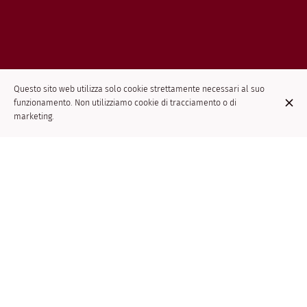
Questo sito web utilizza solo cookie strettamente necessari al suo
funzionamento. Non utilizziamo cookie di tracciamento o di
marketing.
RESTAURANT CHINOIS
Chez Confucius, nous vous proposons de déguster des spécialités
Chinoises traditionnelles et variées (consultez notre menu en
ligne). Nos plats de qualités sont également à commander en
livraison ou à emporter via ce site. Situé à 2 pas de la Toison d’or,
à proximité de la station de métro Porte de Namur et Louise, le
restaurant est facilement accessible en transports en commun.
Venez profiter d'une ambiance conviviale et d'un service rapide et
efficace ! Au plaisir de vous accueillir !