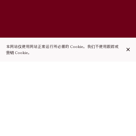
本网站仅使用网站正常运行所必需的 Cookie。我们不使用跟踪或
营销 Cookie。
RESTAURANT CHINOIS
Chez Confucius, nous vous proposons de déguster des
spécialités Chinoises traditionnelles et variées (consultez notre
menu en ligne). Nos plats de qualités sont également à
commander en livraison ou à emporter via ce site. Situé à 2 pas
de la Toison d’or, à proximité de la station de métro Porte de
Namur et Louise, le restaurant est facilement accessible en
transports en commun. Venez profiter d'une ambiance
conviviale et d'un service rapide et efficace ! Au plaisir de vous
accueillir !