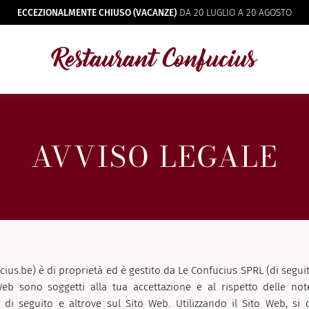
ECCEZIONALMENTE CHIUSO (VACANZE)
DA 20 LUGLIO A 20 AGOSTO
AVVISO LEGALE
ius.be) è di proprietà ed è gestito da Le Confucius SPRL (di seguit
eb sono soggetti alla tua accettazione e al rispetto delle not
e di seguito e altrove sul Sito Web. Utilizzando il Sito Web, si