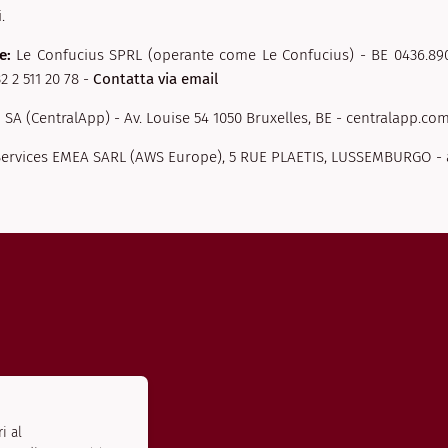
.
e:
Le Confucius SPRL (operante come Le Confucius) - BE 0436.890
32 2 511 20 78 -
Contatta via email
 SA (CentralApp) - Av. Louise 54 1050 Bruxelles, BE - centralapp.com
ervices EMEA SARL (AWS Europe), 5 RUE PLAETIS, LUSSEMBURGO -
i al