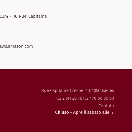
.374 - 10 Rue Capitaine
.
 aws.amazon.com
Rue Capitaine Crespel 10, 1050 Ixelles
+32 2 511 20 78
+32 476 66 86 60
Contatti
Chiuso
- Apre il sabato alle