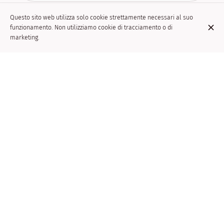
Questo sito web utilizza solo cookie strettamente necessari al suo
funzionamento. Non utilizziamo cookie di tracciamento o di
Fonduta cinese - 38 euro a persona
marketing.
Sur commande ou 40 minutes d’attente
SCOPRI ANCHE
IL NOSTRO MENÙ