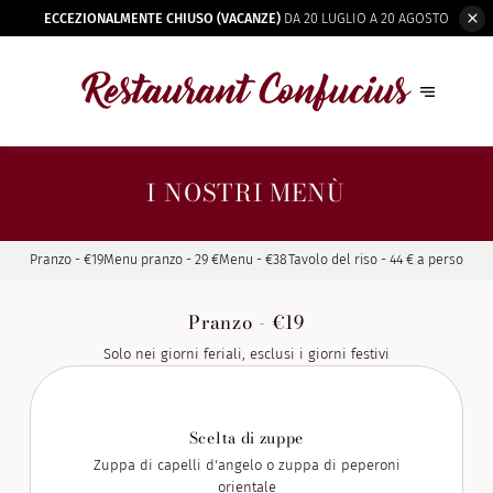
ECCEZIONALMENTE CHIUSO (VACANZE)
DA 20 LUGLIO A 20 AGOSTO
I NOSTRI MENÙ
Pranzo - €19
Menu pranzo - 29 €
Menu - €38
Tavolo del riso - 44 € a persona,
2 persone
Pranzo - €19
Solo nei giorni feriali, esclusi i giorni festivi
Scelta di zuppe
Zuppa di capelli d'angelo o zuppa di peperoni
orientale