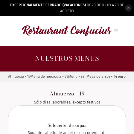
EXCEPCIONALMENTE CERRADO (VACACIONES)
DE 20 DE JULIO A 20 DE
AGOSTO
NUESTROS MENÚS
Almuerzo - 19
Menú de mediodía - 29
Menú - 38
Mesa de arroz - 44 euros po
mín. 2 personas
Almuerzo - 19
Sólo días laborables, excepto festivos
Selección de sopas
Sopa de cabello de ángel o sopa oriental de