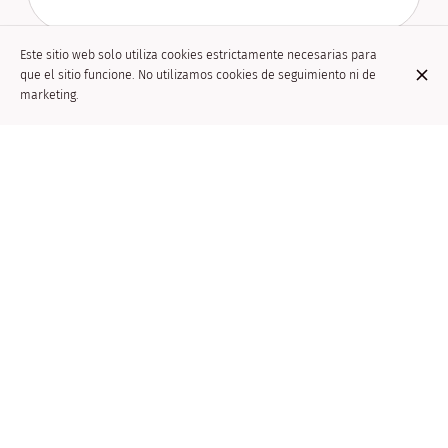
Este sitio web solo utiliza cookies estrictamente necesarias para
que el sitio funcione. No utilizamos cookies de seguimiento ni de
Fondue china - 38 euros por persona
marketing.
Sur commande ou 40 minutes d’attente
DESCUBRE TAMBIÉN
MENU