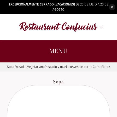
EXCEPCIONALMENTE CERRADO (VACACIONES)
DE 20 DE JULIO A 20 DE
AGOSTO
MENU
Sopa
Entradas
Vegetariano
Pescado y marisco
Aves de corral
Carne
Fideos y a
Sopa