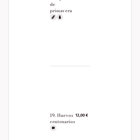
de
primavera
19. Huevos
12,00 €
centenarios