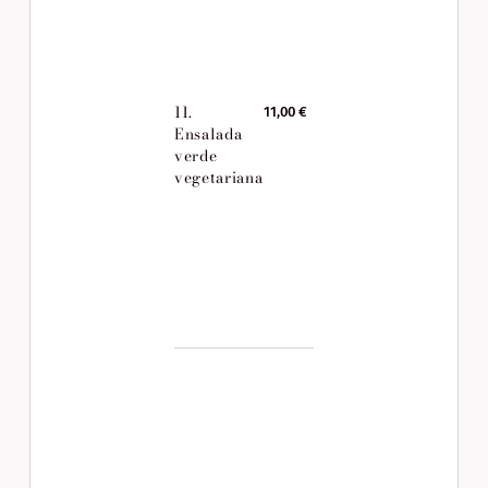
11.
11,00 €
Ensalada
verde
vegetariana