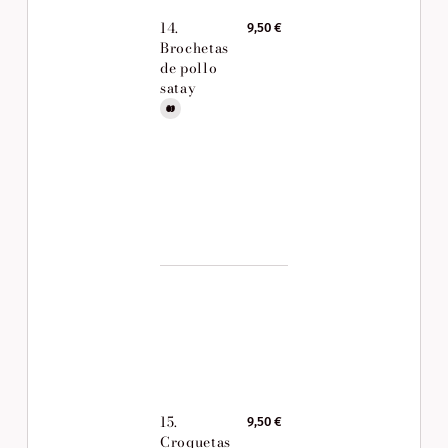
14.
9,50 €
Brochetas
de pollo
satay
15.
9,50 €
Croquetas