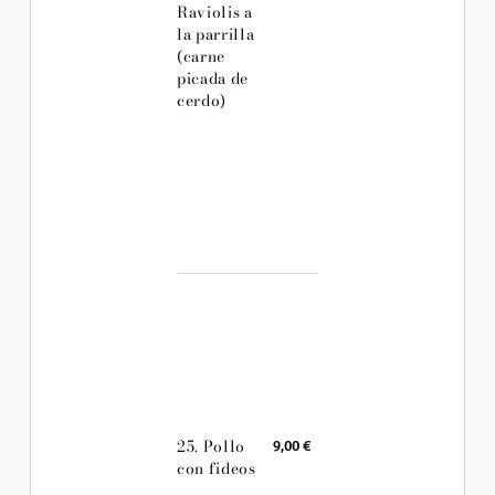
Raviolis a
la parrilla
(carne
picada de
cerdo)
25. Pollo
9,00 €
con fideos