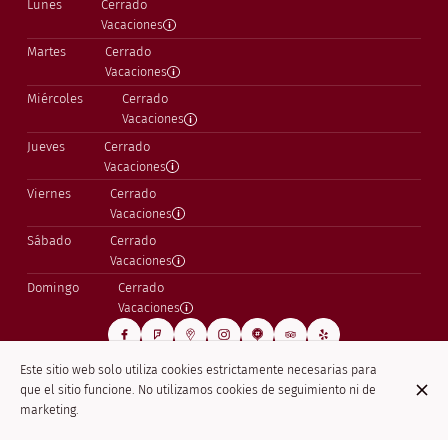
Lunes
Cerrado
Vacaciones
Martes
Cerrado
Vacaciones
Miércoles
Cerrado
Vacaciones
Jueves
Cerrado
Vacaciones
Viernes
Cerrado
Vacaciones
Sábado
Cerrado
Vacaciones
Domingo
Cerrado
Vacaciones
Este sitio web solo utiliza cookies estrictamente necesarias para
que el sitio funcione. No utilizamos cookies de seguimiento ni de
© Le Confucius 2026
marketing.
Aviso legal
Protección de Datos
Configuración de cookies
Creado por Centralapp Studio
Acceso