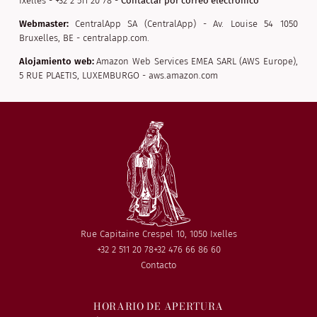
Ixelles - +32 2 511 20 78 -
Contactar por correo electrónico
Webmaster:
CentralApp SA (CentralApp) - Av. Louise 54 1050
Bruxelles, BE - centralapp.com.
Alojamiento web:
Amazon Web Services EMEA SARL (AWS Europe),
5 RUE PLAETIS, LUXEMBURGO - aws.amazon.com
Rue Capitaine Crespel 10, 1050 Ixelles
+32 2 511 20 78
+32 476 66 86 60
Contacto
HORARIO DE APERTURA